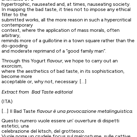
hypertrophic, nauseated and, at times, nauseating society.
In mapping the bad taste, it tries not to impose any ethical
filter to the
submitted works, all the more reason in such a hypercritical
contemporary
context, where the application of mass morals, often
arbitrary,
reminds more of a guillotine in a town square rather than the
do-gooding
and moderate reprimand of a “good family man”.
Through this Yogurt
flavour
, we hope to carry out an
exorcism,
where the aesthetics of bad taste, in its sophistication,
become more
acceptable or, why not, necessary. […]
Extract from Bad Taste editorial
(ITA)
[…] Il Bad Taste
flavour è una provocazione metalinguistica.
Questo numero vuole essere un’ ouverture di dispetti
estetici, una
celebrazione del kitsch, del grottesco.
Vuole porre un crudele focus sul malcostume, sulle cattive