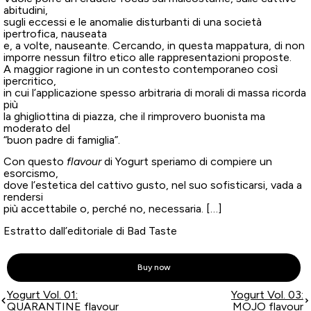
abitudini,
sugli eccessi e le anomalie disturbanti di una società
ipertrofica, nauseata
e, a volte, nauseante. Cercando, in questa mappatura, di non
imporre nessun filtro etico alle rappresentazioni proposte.
A maggior ragione in un contesto contemporaneo così
ipercritico,
in cui l’applicazione spesso arbitraria di morali di massa ricorda
più
la ghigliottina di piazza, che il rimprovero buonista ma
moderato del
“buon padre di famiglia”.
Con questo
flavour
di Yogurt speriamo di compiere un
esorcismo,
dove l’estetica del cattivo gusto, nel suo sofisticarsi, vada a
rendersi
più accettabile o, perché no, necessaria. […]
Estratto dall’editoriale di Bad Taste
Buy now
Yogurt Vol. 01:
Yogurt Vol. 03:
QUARANTINE flavour
MOJO flavour