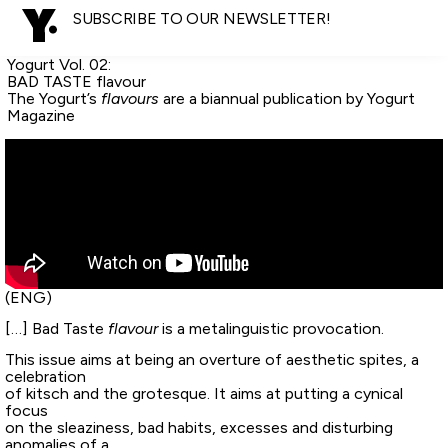
SUBSCRIBE TO OUR NEWSLETTER!
Yogurt Vol. 02:
BAD TASTE flavour
The Yogurt’s
flavours
are a biannual publication by Yogurt
Magazine
(ENG)
[…] Bad Taste
flavour
is a metalinguistic provocation.
This issue aims at being an overture of aesthetic spites, a
celebration
of kitsch and the grotesque. It aims at putting a cynical
focus
on the sleaziness, bad habits, excesses and disturbing
anomalies of a