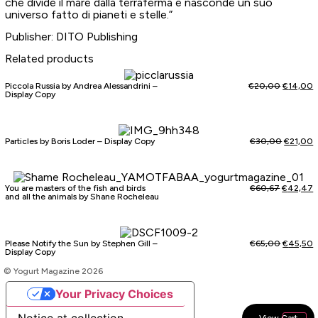
che divide il mare dalla terraferma e nasconde un suo
universo fatto di pianeti e stelle.”
Publisher: DITO Publishing
Related products
Piccola Russia by Andrea Alessandrini –
€
20,00
€
14,00
Display Copy
Particles by Boris Loder – Display Copy
€
30,00
€
21,00
You are masters of the fish and birds
€
60,67
€
42,47
and all the animals by Shane Rocheleau
Please Notify the Sun by Stephen Gill –
€
65,00
€
45,50
Display Copy
© Yogurt Magazine 2026
Your Privacy Choices