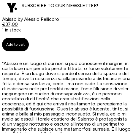
SUBSCRIBE TO OUR NEWSLETTER!
Abisso by Alessio Pellicoro
€
37,00
1 in stock
Add to cart
“Abisso è un luogo di cui non si può conoscere il margine, in
cui la luce non penetra perché filtrata, o forse volutamente
respinta. È un luogo dove si perde il senso dello spazio e del
tempo, dove la coscienza vacilla provando a districarsi in una
fitta e densa sostanza, cede… ma non cade. La sensazione
di inabissarsi nelle profondità marine, forse l’illusione di voler
raggiungere un nucleo di consapevolezza, è un percorso
costellato di difficoltà che crea stratificazioni nella
coscienza, ed è qui che arriva il ribaltamento: percepiamo la
possibilità di fuoriuscirne. Questo abisso è lucente, tinto, si
anima e brilla al mio passaggio inconsueto. Si rivela, ed io mi
rivelo ad esso.Il litorale costiero del Salento è protagonista
di un viaggio notturno e oscuro all’interno di un perimetro
immaginario che subisce una metamorfosi surreale. È il luogo