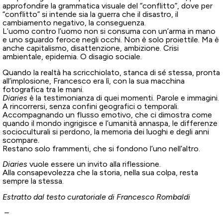
approfondire la grammatica visuale del “conflitto”, dove per
“conflitto” si intende sia la guerra che il disastro, il
cambiamento negativo, la conseguenza.
L’uomo contro l’uomo non si consuma con un’arma in mano
e uno sguardo feroce negli occhi. Non è solo proiettile. Ma è
anche capitalismo, disattenzione, ambizione. Crisi
ambientale, epidemia. O disagio sociale.
Quando la realtà ha scricchiolato, stanca di sé stessa, pronta
all’implosione, Francesco era lì, con la sua macchina
fotografica tra le mani.
Diaries
è la testimonianza di quei momenti. Parole e immagini.
A rincorrersi, senza confini geografici o temporali.
Accompagnando un flusso emotivo, che ci dimostra come
quando il mondo ingrigisce e l’umanità annaspa, le differenze
socioculturali si perdono, la memoria dei luoghi e degli anni
scompare.
Restano solo frammenti, che si fondono l’uno nell’altro.
Diaries
vuole essere un invito alla riflessione.
Alla consapevolezza che la storia, nella sua colpa, resta
sempre la stessa.
Estratto dal testo curatoriale di Francesco Rombaldi
–