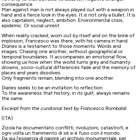
consequence.
Man against man is not always played out with a weapon in
hand and a fierce look in the eyes. It is not only a bullet. It is
also capitalism, neglect, ambition. Environmental crisis,
epidemic. Or social unrest.
When reality cracked, worn out by itself and on the brink of
implosion, Francesco was there, with his camera in hand.
Diaries
is a testament to those moments. Words and
images. Chasing one another, without geographical or
temporal boundaries. It accompanies an emotional flow,
showing us how when the world turns grey and humanity
drowns, socio-cultural differences fade and the memory of
places and years dissolves.
Only fragments remain, blending into one another.
Diaries seeks to be an invitation to reflection.
To the awareness that history, in its guilt, always remains
the same.
Excerpt from the curatorial text by Francesco Rombaldi
(ITA)
Zizola ha documentato conflitti, rivoluzioni, catastrofi, e
ogni volta un frammento di sé si è fuso con il mondo.
Da qui l’esigenza di riaprire un archivio monumentale, per